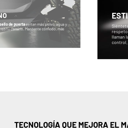
EST
NO
 sello de puerta
evitan más polvo, agua y
Siéntete
ja en tu camino. Mantente cómodo, más
respeto 
llaman l
control.
TECNOLOGÍA QUE MEJORA EL 