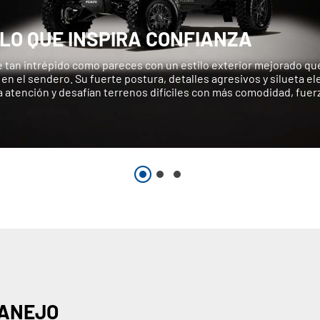
ILO QUE INSPIRA CONFIANZA
 tan intrépido como pareces con un estilo exterior mejorado que
en el sendero. Su fuerte postura, detalles agresivos y silueta e
a atención y desafían terrenos difíciles con más comodidad, fuer
MANEJO